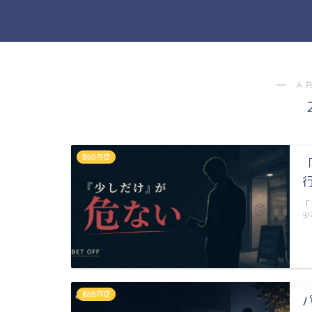
― A
脱依存症
「
少
脱依存症